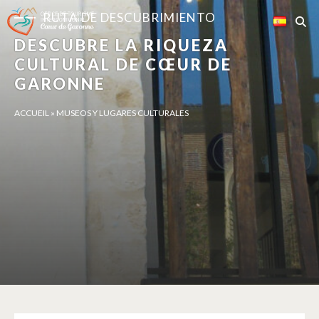
Panel de gestión de cookies
RUTA DE DESCUBRIMIENTO
DESCUBRE LA RIQUEZA
CULTURAL DE CŒUR DE
GARONNE
ACCUEIL
»
MUSEOS Y LUGARES CULTURALES