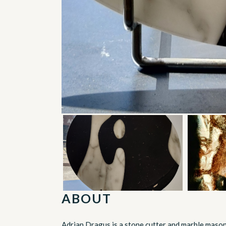
ABOUT
Adrian Dragus is a stone cutter and marble maso