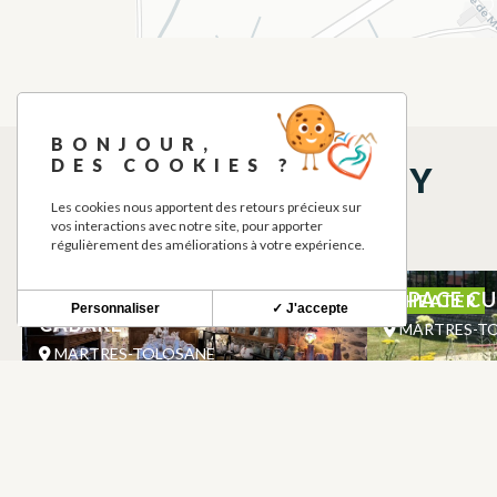
BONJOUR,
DES COOKIES ?
THINGS TO SEE NEARBY
Les cookies nous apportent des retours précieux sur
vos interactions avec notre site, pour apporter
régulièrement des améliorations à votre expérience.
FAIENCERIE D’ART PASCALE
ESPACE C
THEATER
Personnaliser
✓ J'accepte
CABARE
MARTRES-T
MARTRES-TOLOSANE
AIRE DE REPOS / PIQUE NIQUE
DEVALIA
AIRE DE PIQUE-NIQUE
– POINT D’EAU ET TOILETTE
MARTRES-T
MARTRES-TOLOSANE