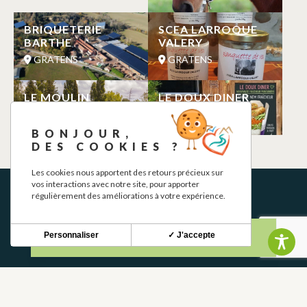
BRIQUETERIE
SCEA LARROQUE
BARTHE
VALERY
GRATENS
GRATENS
LE MOULIN
LE DOUX DINER
D’EDMOND
GRATENS
GRATENS
BONJOUR,
DES COOKIES ?
Les cookies nous apportent des retours précieux sur
vos interactions avec notre site, pour apporter
régulièrement des améliorations à votre expérience.
Personnaliser
✓ J'accepte
NEWSLETTER