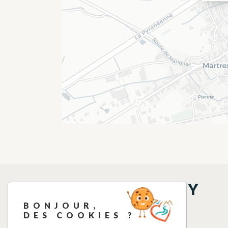
THINGS TO SEE NEARBY
BONJOUR,
DES COOKIES ?