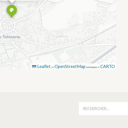
Leaflet
OpenStreetMap
CARTO
|
©
contributors ©