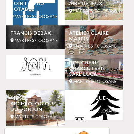
POINT D’EAU
AIRE DE JEUX
POTABLE
MARTRES-TOLOSANE
MARTRES-TOLOSANE
FRANCIS DEBAX
ATELIER CLAIRE
MARFISI
MARTRES-TOLOSANE
MARTRES-TOLOSANE
ISQAH CÉRAMIQUE
BOUCHERIE
CHARCUTERIE
MARTRES-TOLOSANE
SARL LUCA
MARTRES-TOLOSANE
MUSEE
AIRE DE PIQUE-
ARCHEOLOGIQUE
NIQUE
DU DONJON
MARTRES-TOLOSANE
MARTRES-TOLOSANE