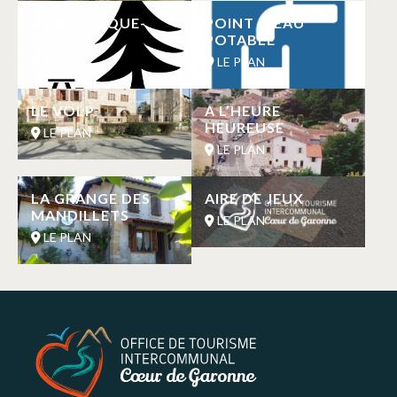
AIRE DE PIQUE-
POINT D’EAU
NIQUE
POTABLE
LE PLAN
LE PLAN
LE VOLP
A L’HEURE
HEUREUSE
LE PLAN
LE PLAN
LA GRANGE DES
AIRE DE JEUX
MANDILLETS
LE PLAN
LE PLAN