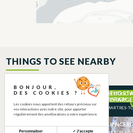
THINGS TO SEE NEARBY
BONJOUR,
DES COOKIES ?
HORLOGERIE BIJOUTERIE
SDEHG ST
ELECTRIC 
STATION
CHABERNAUD
RECHARGE
Les cookies nous apportent des retours précieux sur
MARTRES-TOLOSANE
MARTRES-T
vos interactions avec notre site, pour apporter
régulièrement des améliorations à votre expérience.
ESPACE CULTUREL ANGONIA
FAIENCERI
THEATER
Personnaliser
✓ J'accepte
MARTRES-TOLOSANE
MARTRES-T