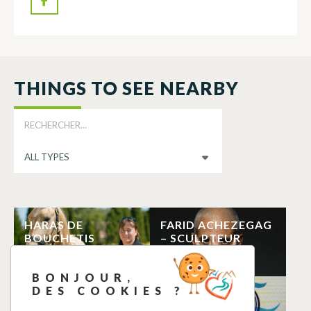
THINGS TO SEE NEARBY
HARAS DE
FARID ACHEZEGAG
BOUCHETIS
– SCULPTEUR
GRATENS
GRATENS
BONJOUR,
DES COOKIES ?
BRIQUETERIE
REPARCYCLES
BARTHE
GRATENS