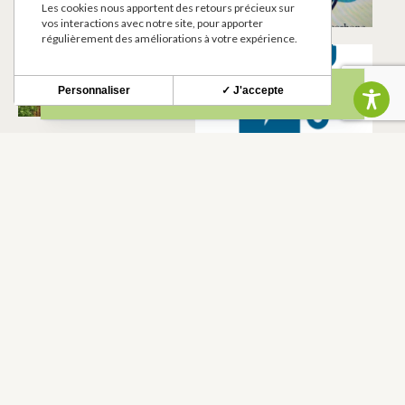
Les cookies nous apportent des retours précieux sur
GRATENS
vos interactions avec notre site, pour apporter
régulièrement des améliorations à votre expérience.
LE DOUX DINER
CHARGING
STATION
GRATENS
Personnaliser
✓ J'accepte
GRATENS
MAISON D’HOTE
SCEA LARROQUE
HERMINE
VALERY
OCCITANE B&B
GRATENS
GRATENS