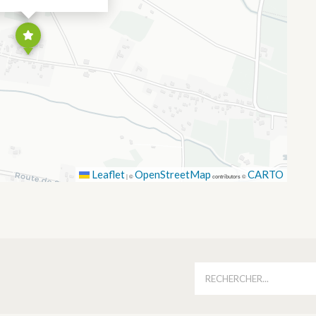
Leaflet
OpenStreetMap
CARTO
|
©
contributors ©