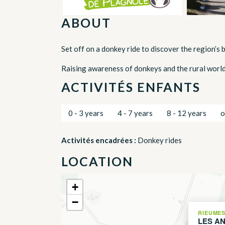
ABOUT
Set off on a donkey ride to discover the region’s 
Raising awareness of donkeys and the rural world
ACTIVITÉS ENFANTS
0 - 3 years
4 - 7 years
8 - 12 years
o
Activités encadrées :
Donkey rides
LOCATION
+
−
RIEUME
LES A