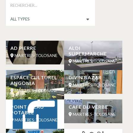
AD PIERRE
ALDI
SUPERMARCHE
MARTRES-TOLOSANE
MARTRES-TOLOSANE
ESPACE CULTUREL
DIVIN BAZAR
ANGONIA
MARTRES-TOLOSANE
MARTRES-TOLOSANE
POINT D’EAU
CAFE DU VERBE
POTABLE
MARTRES-TOLOSANE
MARTRES-TOLOSANE