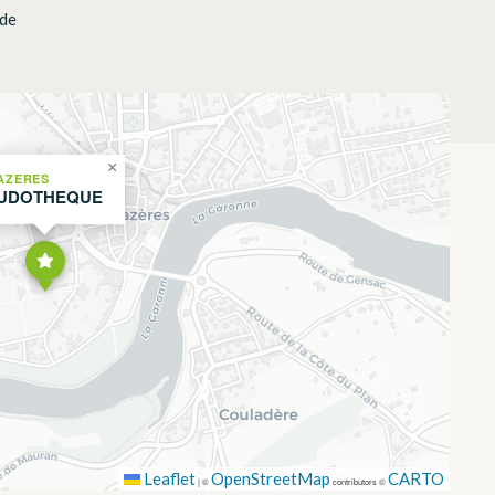
nde
×
AZERES
UDOTHEQUE
Leaflet
OpenStreetMap
CARTO
|
©
contributors ©