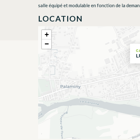
salle équipé et modulable en fonction de la dema
LOCATION
+
−
C
L