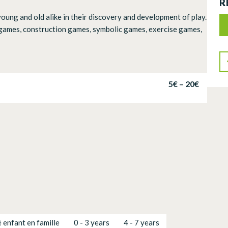
R
young and old alike in their discovery and development of play.
d games, construction games, symbolic games, exercise games,
5€ – 20€
é enfant en famille
0 - 3 years
4 - 7 years