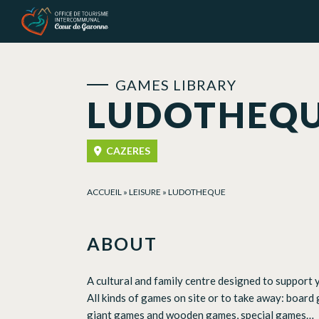
Cookies management panel
GAMES LIBRARY
LUDOTHEQ
CAZERES
ACCUEIL
»
LEISURE
»
LUDOTHEQUE
ABOUT
A cultural and family centre designed to support 
All kinds of games on site or to take away: boar
giant games and wooden games, special games…