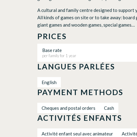
A cultural and family centre designed to support 
All kinds of games on site or to take away: boar
giant games and wooden games, special games…
PRICES
Base rate
per family for 1 year
LANGUES PARLÉES
English
PAYMENT METHODS
Cheques and postal orders
Cash
ACTIVITÉS ENFANTS
Activité enfant seul avec animateur
Activit