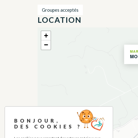
Groupes acceptés
LOCATION
+
−
MAR
MO
BONJOUR,
DES COOKIES ?