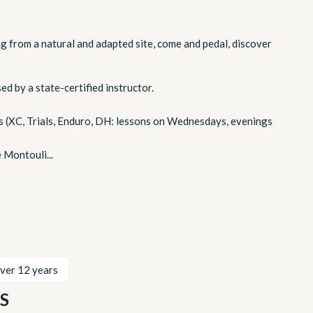
from a natural and adapted site, come and pedal, discover
 by a state-certified instructor.
es (XC, Trials, Enduro, DH: lessons on Wednesdays, evenings
e Montouli...
ver 12 years
S