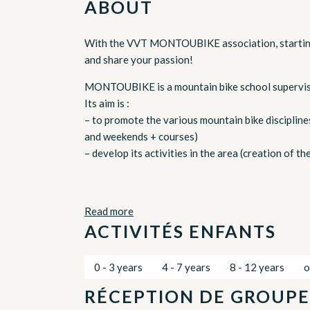
ABOUT
With the VVT MONTOUBIKE association, starting 
and share your passion!
MONTOUBIKE is a mountain bike school supervised
Its aim is :
– to promote the various mountain bike disciplin
and weekends + courses)
– develop its activities in the area (creation of th
Read more
ACTIVITÉS ENFANTS
0 - 3 years
4 - 7 years
8 - 12 years
o
RÉCEPTION DE GROUPE