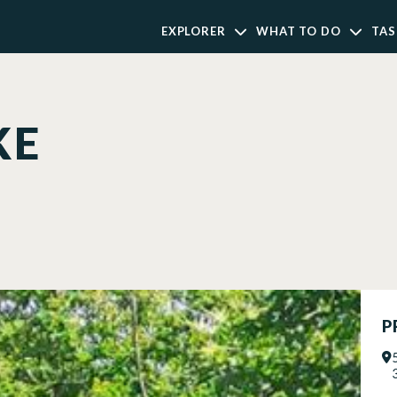
EXPLORER
WHAT TO DO
TAS
KE
P