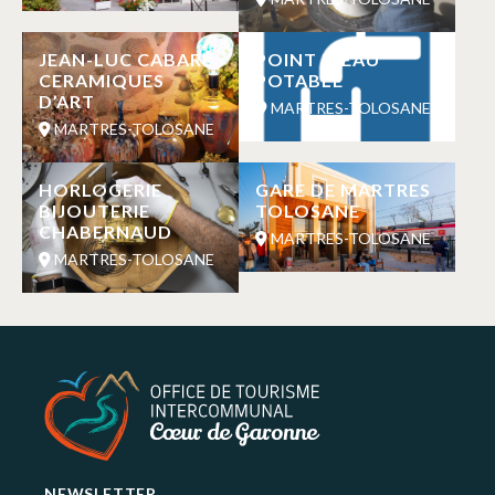
JEAN-LUC CABARÉ
POINT D’EAU
CERAMIQUES
POTABLE
D’ART
MARTRES-TOLOSANE
MARTRES-TOLOSANE
HORLOGERIE
GARE DE MARTRES
BIJOUTERIE
TOLOSANE
CHABERNAUD
MARTRES-TOLOSANE
MARTRES-TOLOSANE
NEWSLETTER