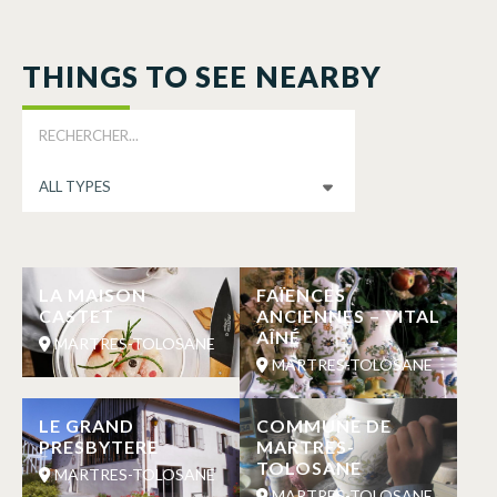
THINGS TO SEE NEARBY
LA MAISON
FAÏENCES
CASTET
ANCIENNES – VITAL
AÎNÉ
MARTRES-TOLOSANE
MARTRES-TOLOSANE
LE GRAND
COMMUNE DE
PRESBYTERE
MARTRES-
TOLOSANE
MARTRES-TOLOSANE
MARTRES-TOLOSANE