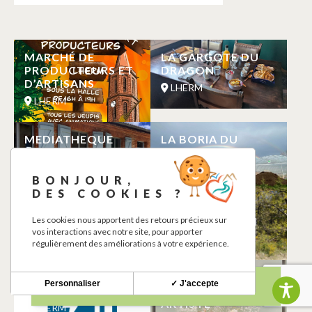
MARCHÉ DE
LA GARGOTE DU
PRODUCTEURS ET
DRAGON
D’ARTISANS
LHERM
LHERM
MEDIATHEQUE
LA BORIA DU
LAURENCE PATTE
SOURIRE
LHERM
LHERM
BONJOUR,
DES COOKIES ?
GÎTE STUDIO
PARCOURS
Les cookies nous apportent des retours précieux sur
MERMOZ
D’ORIENTATION
vos interactions avec notre site, pour apporter
LHERM
LHERM
régulièrement des améliorations à votre expérience.
CHARGING
ANAËLLE
Personnaliser
✓ J'accepte
STATION
BOUTHIER
ARTISTE
LHERM