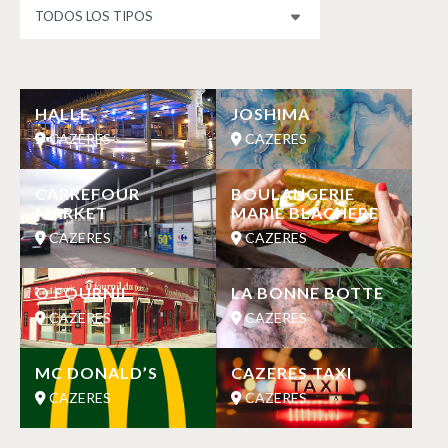
HALLE
JOSHIMA
CAZERES
CAZERES
CARREFOUR
BOULANGERIE
MARKET
MARIE BLACHERE
CAZERES
CAZERES
O FOURNIL
LA BONNE BOTTE
CAZERES
CAZERES
MC DONALD’S
CAZERES TAXI
CAZERES
CAZERES