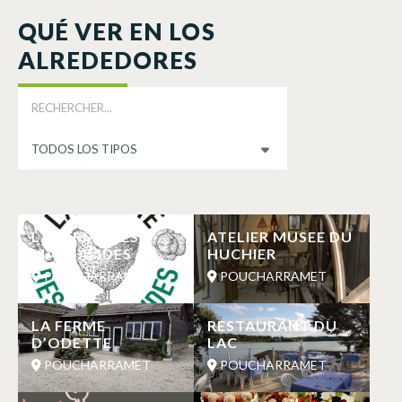
QUÉ VER EN LOS
ALREDEDORES
LA FERME DES
ATELIER MUSEE DU
MARGALIDES
HUCHIER
POUCHARRAMET
POUCHARRAMET
LA FERME
RESTAURANT DU
D’ODETTE
LAC
POUCHARRAMET
POUCHARRAMET