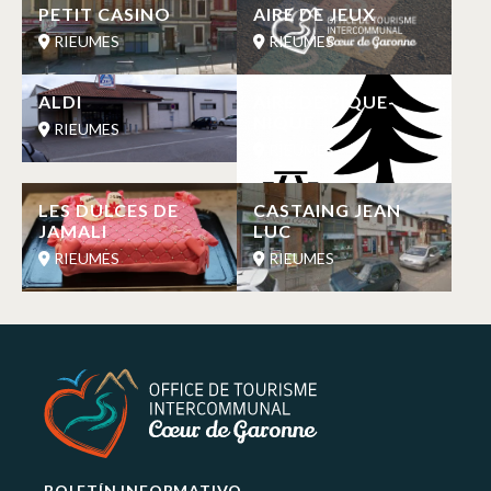
PETIT CASINO
AIRE DE JEUX
RIEUMES
RIEUMES
ALDI
AIRE DE PIQUE-
NIQUE
RIEUMES
RIEUMES
LES DULCES DE
CASTAING JEAN
JAMALI
LUC
RIEUMES
RIEUMES
BOLETÍN INFORMATIVO