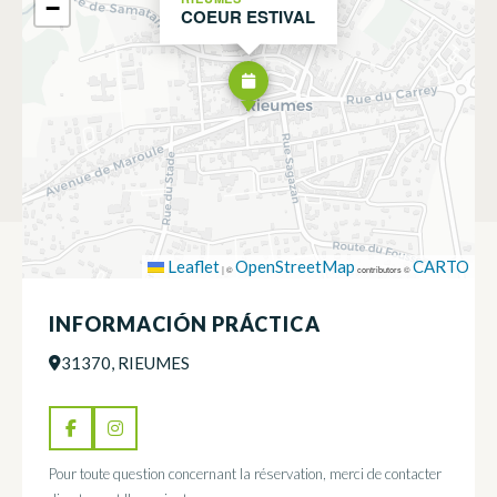
−
COEUR ESTIVAL
Leaflet
OpenStreetMap
CARTO
|
©
contributors ©
INFORMACIÓN PRÁCTICA
31370, RIEUMES
Pour toute question concernant la réservation, merci de contacter