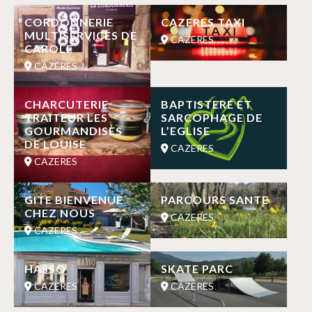
CORDONNERIE
CAZERES TAXI
MULTISERVICES DE
CAZERES
CAROLE
CAZERES
CHARCUTERIE
BAPTISTERE ET
TRAITEUR LES
SARCOPHAGE DE
GOURMANDISES
L’EGLISE
DE LOUISE
CAZERES
CAZERES
GITE BIENVENUE
PARCOURS SANTE
CHEZ NOUS
CAZERES
CAZERES
HASSO
SKATE PARC
CAZERES
CAZERES