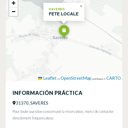
+
×
SAVERES
−
FETE LOCALE
Leaflet
OpenStreetMap
CARTO
|
©
contributors ©
INFORMACIÓN PRÁCTICA
31370, SAVERES
Pour toute question concernant la réservation, merci de contacter
directement l'organisateur.