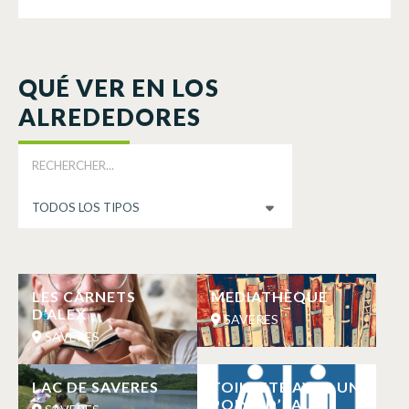
QUÉ VER EN LOS
ALREDEDORES
LES CARNETS
MEDIATHÈQUE
D’ALEX
SAVERES
SAVERES
LAC DE SAVERES
TOILETTE AVEC UN
POINT D’EAU