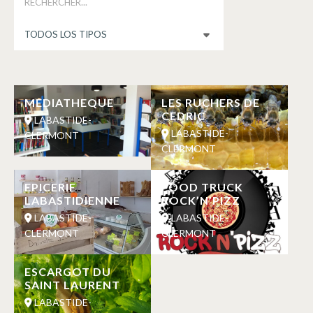
MEDIATHEQUE
LES RUCHERS DE
CEDRIC
LABASTIDE-
LABASTIDE-
CLERMONT
CLERMONT
EPICERIE
FOOD TRUCK
LABASTIDIENNE
ROCK’N’PIZZ
LABASTIDE-
LABASTIDE-
CLERMONT
CLERMONT
ESCARGOT DU
SAINT LAURENT
LABASTIDE-