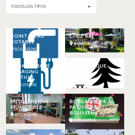
POINT D’EAU
CHEZ BRI
POTABLE
BOUSSENS
BOUSSENS
PROXI MARCHÉ
AIRE DE PIQUE-
CHARGING
NIQUE
STATION
BOUSSENS
BOUSSENS
MEDIATHEQUE
BOULANGERIE
MUNICIPALE
PATISSERIE
BOUSSENS
BOUSSENS
BOUSSENS