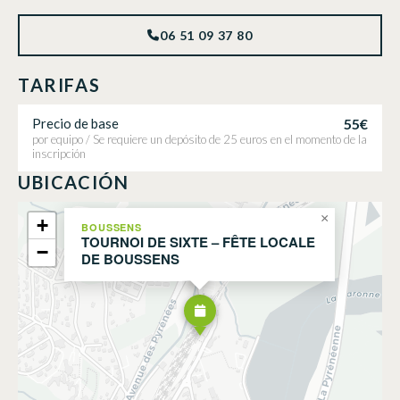
06 51 09 37 80
TARIFAS
55€
Precio de base
por equipo / Se requiere un depósito de 25 euros en el momento de la
inscripción
UBICACIÓN
×
+
BOUSSENS
TOURNOI DE SIXTE – FÊTE LOCALE
−
DE BOUSSENS