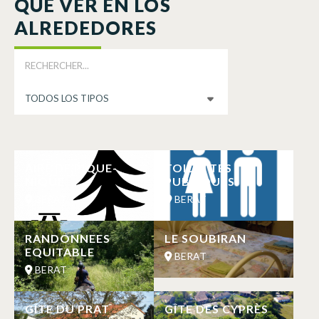
QUÉ VER EN LOS
ALREDEDORES
AIRE DE PIQUE-
TOILETTES
NIQUE
PUBLIQUES
BERAT
BERAT
RANDONNEES
LE SOUBIRAN
EQUITABLE
BERAT
BERAT
GÎTE DU PRAT
GÎTE DES CYPRÈS