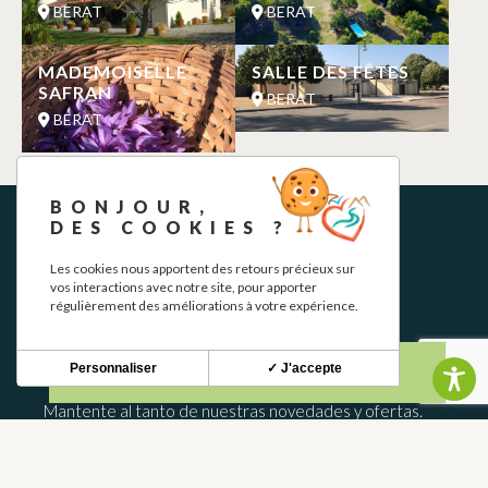
BERAT
BERAT
MADEMOISELLE
SALLE DES FÊTES
SAFRAN
BERAT
BERAT
BONJOUR,
DES COOKIES ?
Les cookies nous apportent des retours précieux sur
vos interactions avec notre site, pour apporter
régulièrement des améliorations à votre expérience.
BOLETÍN INFORMATIVO
Personnaliser
✓ J'accepte
Mantente al tanto de nuestras novedades y ofertas.