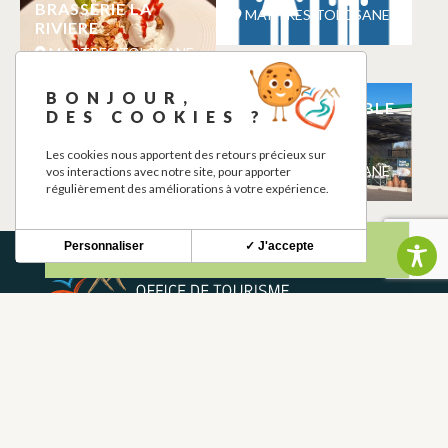
BRASSERIE LA
MARTRES-TOLOSANE
RIVIERE
MARTRES-TOLOSANE
BONJOUR,
LOKATZA
POINT VERT TABLE
DES COOKIES ?
CERAMICS –
DES
ANDRÉA MUSTIGA
PRODUCTEURS
Les cookies nous apportent des retours précieux sur
MARTRES-TOLOSANE
MARTRES-TOLOSANE
vos interactions avec notre site, pour apporter
régulièrement des améliorations à votre expérience.
Personnaliser
✓ J'accepte
BOLETÍN INFORMATIVO
Mantente al tanto de nuestras novedades y ofertas.