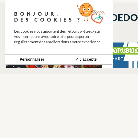
BONJOUR,
QUÉ VER EN LOS ALREDED
DES COOKIES ?
Les cookies nous apportent des retours précieux sur
vos interactions avec notre site, pour apporter
régulièrement des améliorations à votre expérience.
LA BULLE EN VRAC
WC PUBLI
CAFETERIA
BAÑOS PÚB
MARTRES-TOLOSANE
MARTRES-T
Personnaliser
✓ J'accepte
WC PUBLICS
LES AMIS 
BAÑOS PÚBLICOS
ARTES ESC
MARTRES-TOLOSANE
MARTRES-T