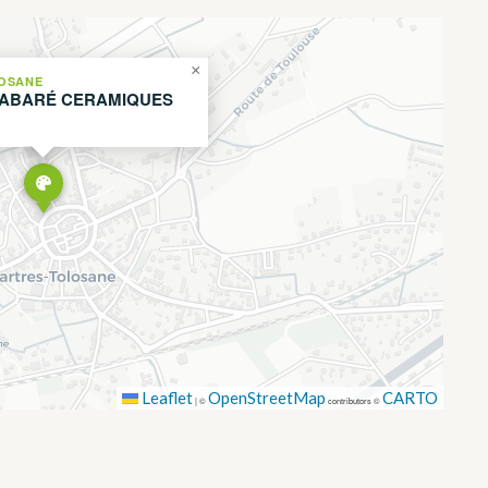
×
OSANE
CABARÉ CERAMIQUES
Leaflet
OpenStreetMap
CARTO
|
©
contributors ©