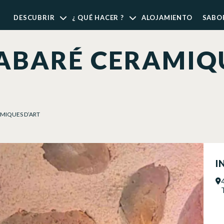
DESCUBRIR
¿ QUÉ HACER ?
ALOJAMIENTO
SABO
ABARÉ CERAMIQU
MIQUES D’ART
I