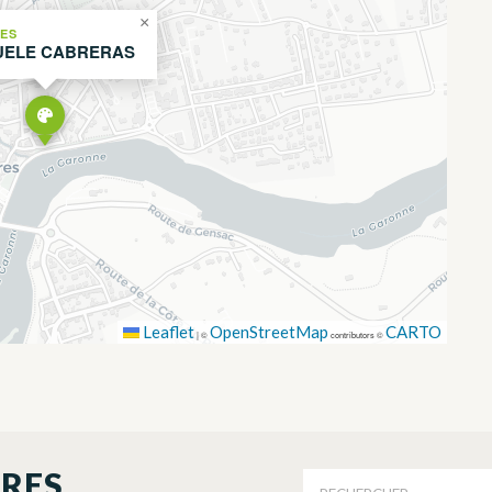
×
ES
ELE CABRERAS
Leaflet
OpenStreetMap
CARTO
|
©
contributors ©
ORES