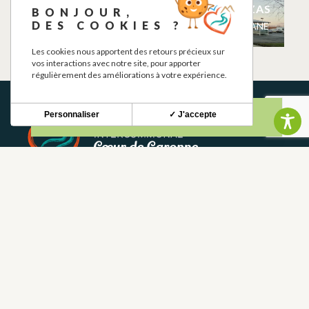
MAUVAISE GRAINE
KIOSQUE A PIZZAS
BONJOUR,
TATTOO SHOP
DES COOKIES ?
MARTRES-TOLOSANE
MARTRES-TOLOSANE
Les cookies nous apportent des retours précieux sur
vos interactions avec notre site, pour apporter
régulièrement des améliorations à votre expérience.
Personnaliser
✓ J'accepte
BOLETÍN INFORMATIVO
Mantente al tanto de nuestras novedades y ofertas.
S'INSCRIRE