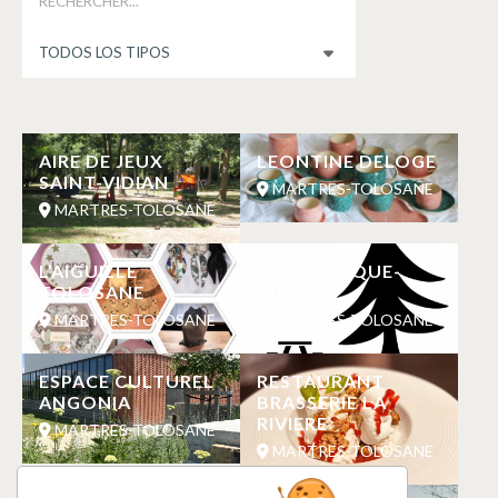
AIRE DE JEUX
LEONTINE DELOGE
SAINT-VIDIAN
MARTRES-TOLOSANE
MARTRES-TOLOSANE
L’AIGUILLE
AIRE DE PIQUE-
TOLOSANE
NIQUE
MARTRES-TOLOSANE
MARTRES-TOLOSANE
ESPACE CULTUREL
RESTAURANT
ANGONIA
BRASSERIE LA
RIVIERE
MARTRES-TOLOSANE
MARTRES-TOLOSANE