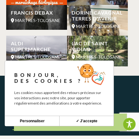
FRANCIS DEBAX
DORINE CAVAGNAL
TERRES D’AVENIR
MARTRES-TOLOSANE
MARTRES-TOLOSANE
ALDI
LAC DE SAINT
SUPERMARCHE
VIDIAN
MARTRES-TOLOSANE
MARTRES-TOLOSANE
BONJOUR,
DES COOKIES ?
Les cookies nous apportent des retours précieux sur
vos interactions avec notre site, pour apporter
régulièrement des améliorations à votre expérience.
Personnaliser
✓ J'accepte
BOLETÍN INFORMATIVO