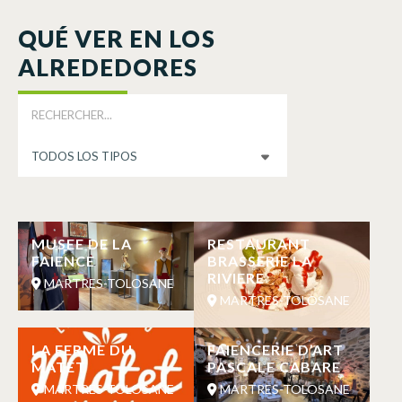
QUÉ VER EN LOS
ALREDEDORES
MUSEE DE LA
RESTAURANT
FAIENCE
BRASSERIE LA
RIVIERE
MARTRES-TOLOSANE
MARTRES-TOLOSANE
LA FERME DU
FAIENCERIE D’ART
MATET
PASCALE CABARE
MARTRES-TOLOSANE
MARTRES-TOLOSANE