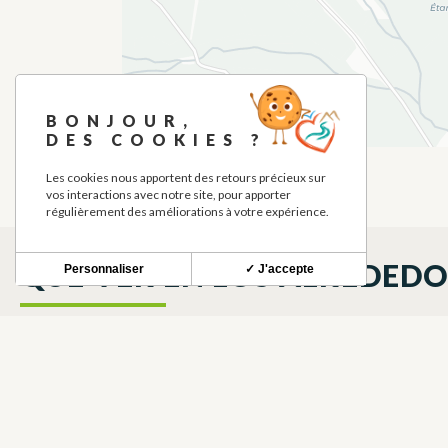
BONJOUR,
DES COOKIES ?
Les cookies nous apportent des retours précieux sur
vos interactions avec notre site, pour apporter
régulièrement des améliorations à votre expérience.
QUÉ VER EN LOS ALREDED
Personnaliser
✓ J'accepte
LAC DE PLAGNE
LAGO Y ESTANQUE
PLAGNE