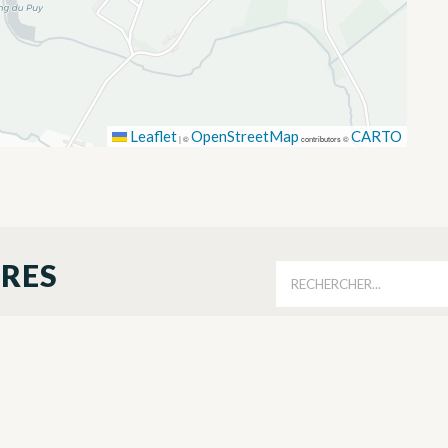
Leaflet
OpenStreetMap
CARTO
|
©
contributors ©
ORES