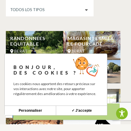
RANDONNEES
MAGASIN FERMIER
EQUITABLE
LE FOURCADE
BERAT
BERAT
BONJOUR,
AIRE DE PIQUE-
SALLE DES FÊTES
DES COOKIES ?
NIQUE
BERAT
BERAT
Les cookies nous apportent des retours précieux sur
vos interactions avec notre site, pour apporter
régulièrement des améliorations à votre expérience.
TOILETTES
RANDONNÉES
PUBLIQUES
EQUITABLE
BERAT
BERAT
Personnaliser
✓ J'accepte
MADEMOISELLE
AIRE DE PIQUE-
SAFRAN
NIQUE