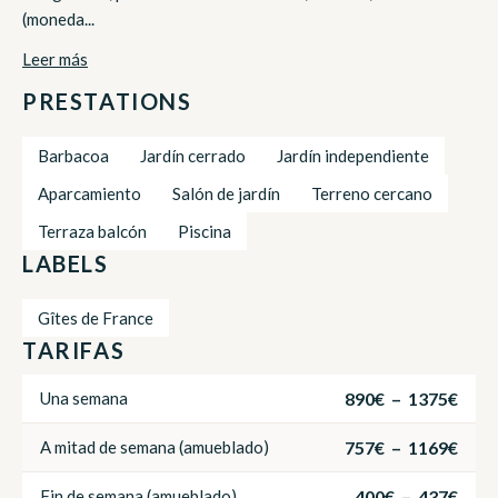
(moneda...
Leer más
PRESTATIONS
Barbacoa
Jardín cerrado
Jardín independiente
Aparcamiento
Salón de jardín
Terreno cercano
Terraza balcón
Piscina
LABELS
Gîtes de France
TARIFAS
890€ – 1375€
Una semana
757€ – 1169€
A mitad de semana (amueblado)
400€ – 437€
Fin de semana (amueblado)