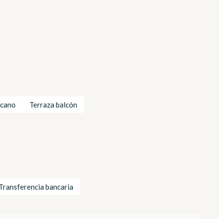
rcano
Terraza balcón
Transferencia bancaria