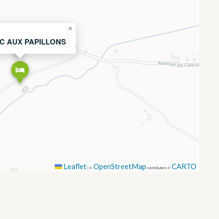
×
C AUX PAPILLONS
Leaflet
OpenStreetMap
CARTO
|
©
contributors ©