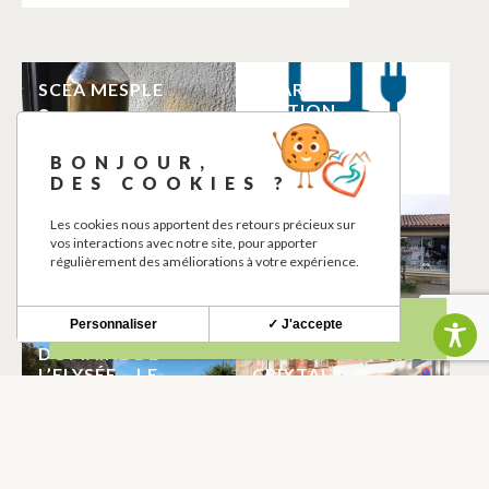
SCEA MESPLE
CHARGING
STATION
SAINT-ELIX-LE-
SAINT-ELIX-LE-
CHATEAU
CHATEAU
BONJOUR,
DES COOKIES ?
DECO-TERRES
EPICERIE RENEE
Les cookies nous apportent des retours précieux sur
GUAL
vos interactions avec notre site, pour apporter
SAINT-ELIX-LE-
régulièrement des améliorations à votre expérience.
SAINT-ELIX-LE-
CHATEAU
CHATEAU
Personnaliser
✓ J'accepte
DOMAINE DE
TABAC PRESSE LE
L’ELYSÉE – LE
CRIXTAL
PRESTIGE
SAINT-ELIX-LE-
SAINT-ELIX-LE-
CHATEAU
CHATEAU