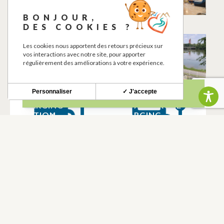
BOUSSENS
BONJOUR,
BOUSSENS
DES COOKIES ?
LA MAISON
PISCINE
Les cookies nous apportent des retours précieux sur
vos interactions avec notre site, pour apporter
D’AMANDINE
MUNICIPALE DE
régulièrement des améliorations à votre expérience.
BOUSSENS
BOUSSENS
BOUSSENS
Personnaliser
✓ J'accepte
CHARGING
PROXI MARCHÉ
STATION
CHARGING
STATION
BOUSSENS
BOUSSENS