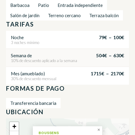
Barbacoa
Patio
Entrada independiente
Salón de jardín
Terreno cercano
Terraza balcón
TARIFAS
79€ – 100€
Noche
3 noches mínimo
504€ – 630€
Semana de
10% de descuento aplicado a la semana
1715€ – 2170€
Mes (amueblado)
30% de descuento mensual
FORMAS DE PAGO
Transferencia bancaria
UBICACIÓN
+
×
BOUSSENS