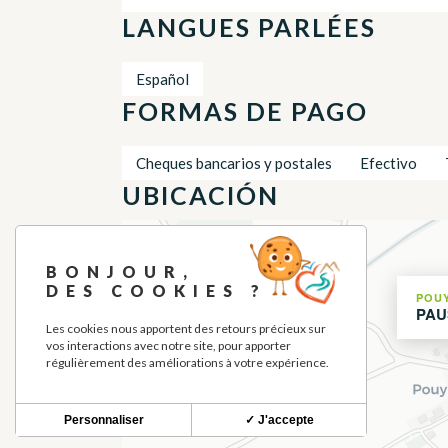
LANGUES PARLÉES
Español
FORMAS DE PAGO
Cheques bancarios y postales
Efectivo
UBICACIÓN
+
BONJOUR,
−
DES COOKIES ?
POUY
PAU
Les cookies nous apportent des retours précieux sur
vos interactions avec notre site, pour apporter
régulièrement des améliorations à votre expérience.
Personnaliser
✓ J'accepte