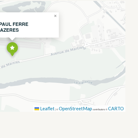
×
PAUL FERRE
CAZERES
Leaflet
OpenStreetMap
CARTO
|
©
contributors ©