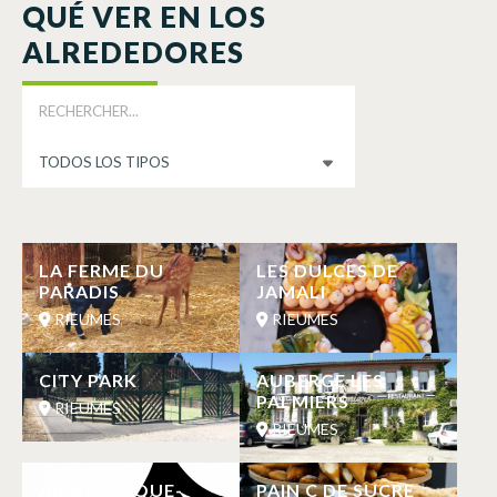
QUÉ VER EN LOS
ALREDEDORES
LA FERME DU
LES DULCES DE
PARADIS
JAMALI
RIEUMES
RIEUMES
CITY PARK
AUBERGE LES
PALMIERS
RIEUMES
RIEUMES
AIRE DE PIQUE-
PAIN C DE SUCRE