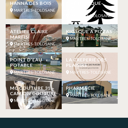
HANNA DES BOIS
AIRE DE PIQUE-
NIQUE
MARTRES-TOLOSANE
MARTRES-TOLOSANE
ATELIER CLAIRE
KIOSQUE A PIZZAS
MARFISI
MARTRES-TOLOSANE
MARTRES-TOLOSANE
POINT D’EAU
LA CREPERIE DES
POTABLE
PLAISIRS
MARTRES-TOLOSANE
MARTRES-TOLOSANE
MC COUTURE 31 –
PHARMACIE
CAMION COUTURE
MARTRES-TOLOSANE
MARTRES-TOLOSANE