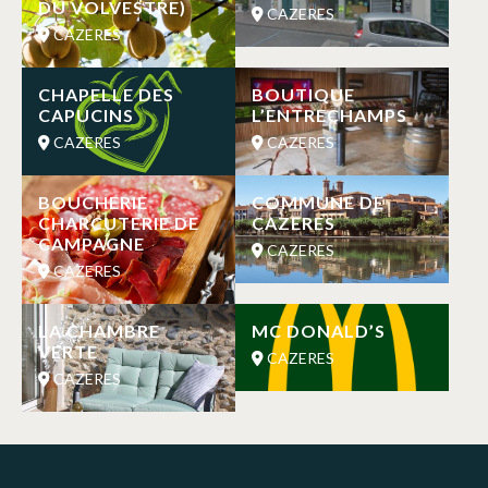
DU VOLVESTRE)
CAZERES
CAZERES
CHAPELLE DES
BOUTIQUE
CAPUCINS
L’ENTRECHAMPS
CAZERES
CAZERES
BOUCHERIE
COMMUNE DE
CHARCUTERIE DE
CAZERES
CAMPAGNE
CAZERES
CAZERES
LA CHAMBRE
MC DONALD’S
VERTE
CAZERES
CAZERES