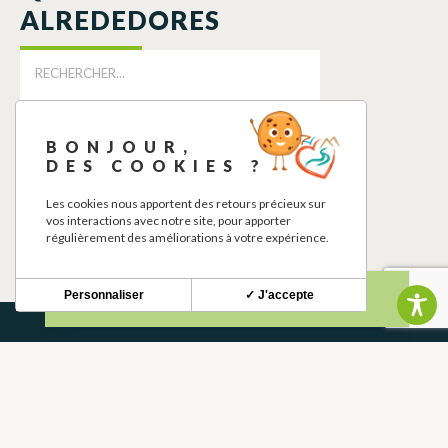
ALREDEDORES
BONJOUR,
DES COOKIES ?
Les cookies nous apportent des retours précieux sur
GÎTE DE LAURIOL
vos interactions avec notre site, pour apporter
régulièrement des améliorations à votre expérience.
COULADERE
Personnaliser
✓ J'accepte