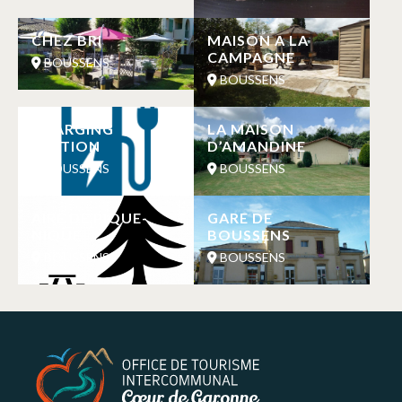
CHEZ BRI
MAISON A LA
CAMPAGNE
BOUSSENS
BOUSSENS
CHARGING
LA MAISON
STATION
D’AMANDINE
BOUSSENS
BOUSSENS
AIRE DE PIQUE-
GARE DE
NIQUE
BOUSSENS
BOUSSENS
BOUSSENS