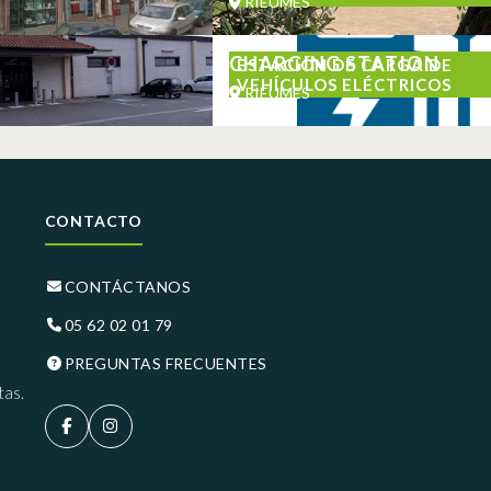
RIEUMES
CHARGING STATION
ESTACIÓN DE CARGA DE
VEHÍCULOS ELÉCTRICOS
RIEUMES
CONTACTO
CONTÁCTANOS
05 62 02 01 79
PREGUNTAS FRECUENTES
tas.