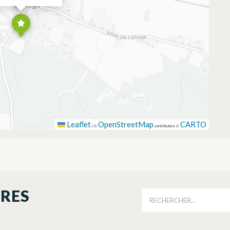
Leaflet
OpenStreetMap
CARTO
|
©
contributors ©
ORES