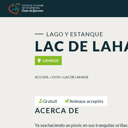
Panel de gestión de cookies
LAGO Y ESTANQUE
LAC DE LAH
LAHAGE
ACCUEIL
»
OCIO
»
LAC DE LAHAGE
Gratuit
Animaux acceptés
ACERCA DE
Ya sea haciendo un picnic en sus tranquilas orill