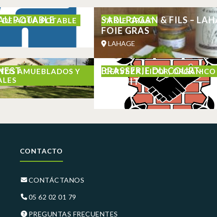
AU POTABLE
SARL PAGAN & FILS – LA
 DE AGUA POTABLE
"FOIE GRAS"
FOIE GRAS
LAHAGE
NEST
BRASSERIE DU COURT-
TOS AMUEBLADOS Y
CERVEZA, LICOR, ORGÁNICO
ALES
CIRCUIT
LAHAGE
CONTACTO
CONTÁCTANOS
05 62 02 01 79
PREGUNTAS FRECUENTES