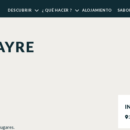
DESCUBRIR
¿ QUÉ HACER ?
ALOJAMIENTO
SABO
AYRE
I
lugares.