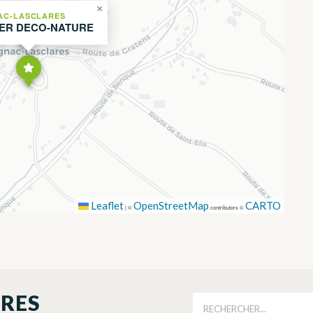
×
AC-LASCLARES
IER DECO-NATURE
Leaflet
OpenStreetMap
CARTO
|
©
contributors ©
ORES