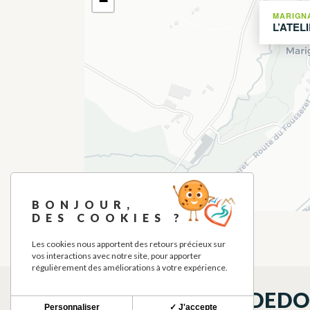
−
MARIGN
L’ATEL
BONJOUR,
DES COOKIES ?
Les cookies nous apportent des retours précieux sur
vos interactions avec notre site, pour apporter
régulièrement des améliorations à votre expérience.
QUÉ VER EN LOS ALREDED
Personnaliser
✓ J'accepte