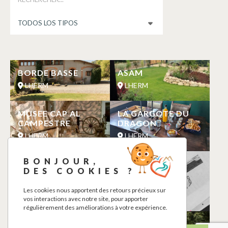
BORDE BASSE
ASAM
LHERM
LHERM
MUSEE CAP AL
LA GARGOTE DU
CAMPESTRE
DRAGON
LHERM
LHERM
BONJOUR,
WHY NOT
63TH AVENUE
DES COOKIES ?
GALERIE ART
LHERM
DESIGN
Les cookies nous apportent des retours précieux sur
LHERM
vos interactions avec notre site, pour apporter
régulièrement des améliorations à votre expérience.
PARCOURS
LE PIN PARASOL