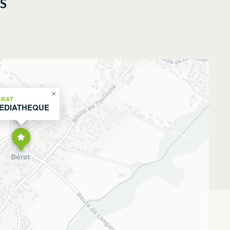
S
×
ERAT
EDIATHEQUE