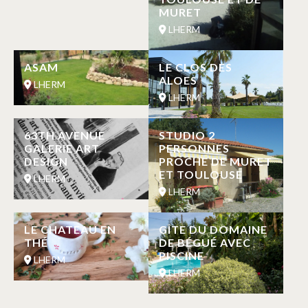
MURET
LHERM
ASAM
LE CLOS DES
ALOES
LHERM
LHERM
63TH AVENUE
STUDIO 2
GALERIE ART
PERSONNES
DESIGN
PROCHE DE MURET
ET TOULOUSE
LHERM
LHERM
LE CHATEAU EN
GÎTE DU DOMAINE
THÉ
DE BÉGUÉ AVEC
PISCINE
LHERM
LHERM