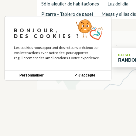
Sólo alquiler de habitaciones
Luz del día
Pizarra - Tablero de papel
Mesas y sillas di
UBICACIÓN
BONJOUR,
DES COOKIES ?
+
−
Les cookies nous apportent des retours précieux sur
vos interactions avec notre site, pour apporter
BERAT
régulièrement des améliorations à votre expérience.
RANDO
Personnaliser
✓ J'accepte