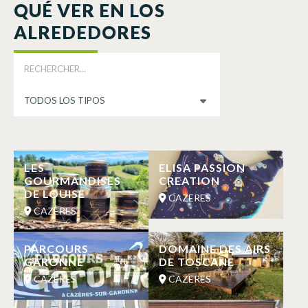
QUÉ VER EN LOS
ALREDEDORES
LES
ELISA PASSION
GOURMANDISES
CREATION
DE LOUISE
CAZERES
CAZERES
PARCOURS
DOMAINE DES AIRS
GARONNE
DE TOSCANE
CAZERES
CAZERES