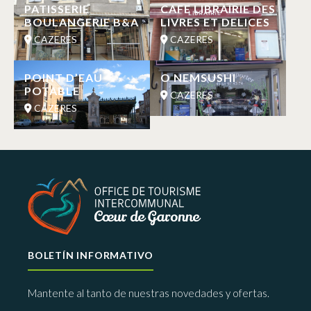
PATISSERIE
CAFE LIBRAIRIE DES
BOULANGERIE B&A
LIVRES ET DELICES
CAZERES
CAZERES
POINT D’EAU
O NEMSUSHI
POTABLE
CAZERES
CAZERES
BOLETÍN INFORMATIVO
Mantente al tanto de nuestras novedades y ofertas.