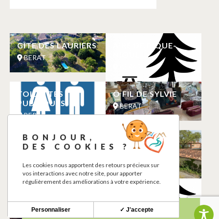
GÎTE DES LAURIERS
AIRE DE PIQUE-
NIQUE
BERAT
BERAT
TOILETTES
Ô FIL DE SYLVIE
PUBLIQUES
BERAT
BERAT
BONJOUR,
SALLE DES FÊTES
LA MAISON DU
DES COOKIES ?
GARDIEN
BERAT
BERAT
Les cookies nous apportent des retours précieux sur
vos interactions avec notre site, pour apporter
régulièrement des améliorations à votre expérience.
MADEMOISELLE
AIRE DE PIQUE-
SAFRAN
NIQUE
Personnaliser
✓ J'accepte
BERAT
BERAT